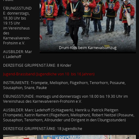
ÜBUNGSSTUND
E: donnerstags,
18.30 Uhr bis
19.15 Uhr
im Vereinshaus
des
Karnevalverein-
Frohsinn e.V.
Drum-Kids beim Karnevalsumzug
AUSBILDER: Mar
c Ladehoff
DERZEITIGE GRUPPENSTÄRKE: 8 Kinder
Jugend-Brassband (Jugendliche von 10 bis 16 Jahren)
INSTRUMENTE: Trompete, Mellophon, Flügelhorn, Tenorhorn, Posaune,
Sousaphon, Snare, Pauke
ÜBUNGSSTUNDE: montags und donnerstags von 18.00 bis 19.30 Uhr im
Vereinshaus des Karnevalverein-Frohsinn e.V.
AUSBILDER: Marc Ladehoff (Schlagwerk), Henrik u. Patrick Pleitgen
(Trompete), Katrin Ramert (Flügelhorn, Mellophon), Robert Neitzel (Posaune,
Sousaphon, Tenorhorn, Allrounder und Dirigent in den Übungsstunden)
DERZEITIGE GRUPPENSTÄRKE: 18 Jugendliche